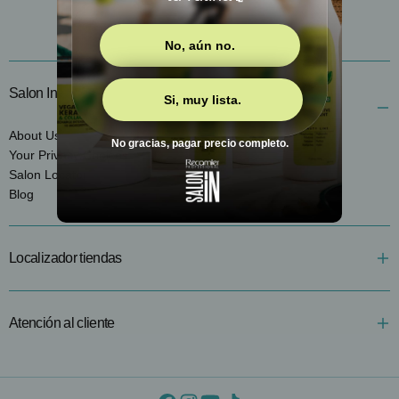
No, aún no.
Salon In
Si, muy lista.
About Us
No gracias, pagar precio completo.
Your Privacy Choices
Salon Locator
Blog
Localizador tiendas
Atención al cliente