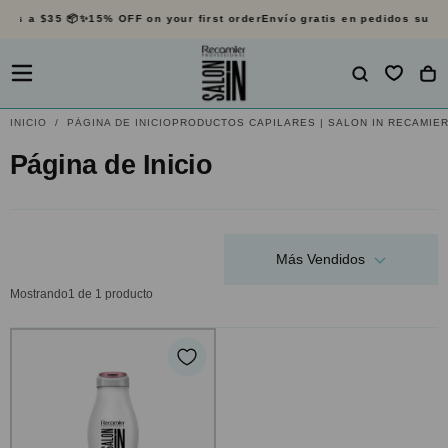
res a $35 📦✨
15% OFF on your first order
Envío gratis en pedidos super
SALTAR
AL
CONTENIDO
INICIO
/
PÁGINA DE INICIO
PRODUCTOS CAPILARES | SALON IN RECAMIE
Página de Inicio
Más Vendidos
Mostrando
1 de 1 producto