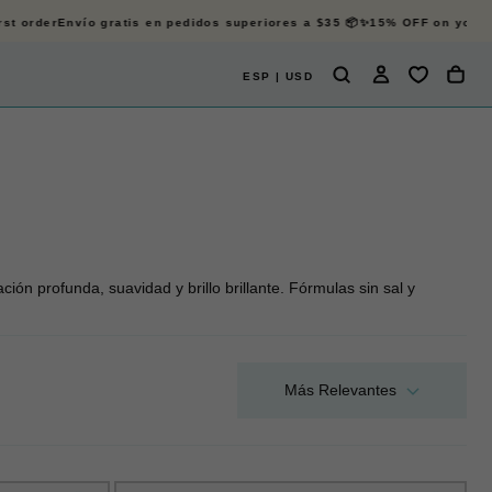
 order
Envío gratis en pedidos superiores a $35 📦✨
15% OFF on your firs
ESP | USD
ión profunda, suavidad y brillo brillante. Fórmulas sin sal y
Más Relevantes