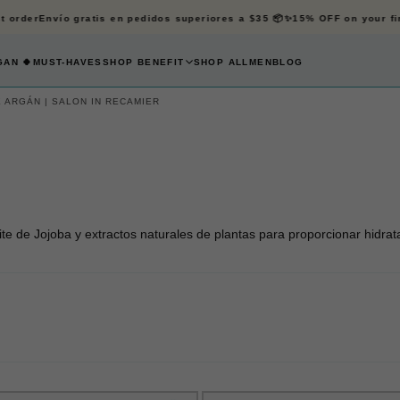
order
Envío gratis en pedidos superiores a $35 📦✨
15% OFF on your first
AN 🍀
MUST-HAVES
SHOP BENEFIT
SHOP ALL
MEN
BLOG
 ARGÁN | SALON IN RECAMIER
e de Jojoba y extractos naturales de plantas para proporcionar hidratac