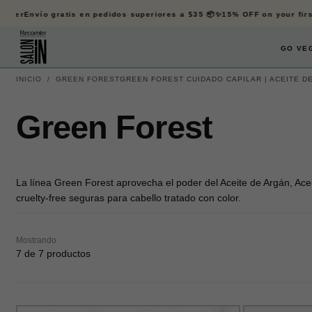
SALTAR
der
Envío gratis en pedidos superiores a $35 📦✨
15% OFF on your first 
AL
CONTENIDO
GO VEG
INICIO
/
GREEN FOREST
GREEN FOREST CUIDADO CAPILAR | ACEITE DE
Green Forest
La línea Green Forest aprovecha el poder del Aceite de Argán, Aceit
cruelty-free seguras para cabello tratado con color.
Mostrando
7 de 7 productos