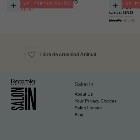
GREEN FOREST TRATAMIENTO
GREEN FORES
-
29
% VS. PRECIO SALÓN
-
28
% VS. 
PRECIO
PRECIO REF. SALÓN
SHAMPOO + A
PRECIO
$24.99
AGREGAR
$17.66
AGREGA
REGULAR
CADA UNO
AL
AL
MÍNIMO
PRECIO
PRECIO REF. SALÓN
CARRITO
CARRITO
PRECIO
$90.99
$65.08
REGULAR
MÍNIMO
Libre de crueldad Animal
Salon In
About Us
Your Privacy Choices
Salon Locator
Blog