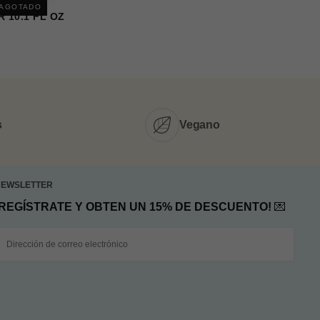
ZAS:
AGOTADO
 10.1 FL OZ
s
Vegano
NEWSLETTER
¡REGÍSTRATE Y OBTEN UN 15% DE DESCUENTO!
💌
CORREO
LECTRÓNICO
SUSCRIBIRSE