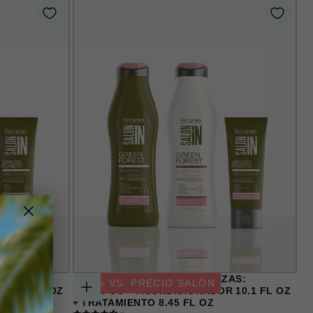
ZAS:
GREEN FOREST SET DE 3 PIEZAS:
-
29
% VS. PRECIO SALÓN
 33.8 FL OZ
SHAMPOO + ACONDICIONADOR 10.1 FL OZ
AGREGAR
+ TRATAMIENTO 8.45 FL OZ
AL