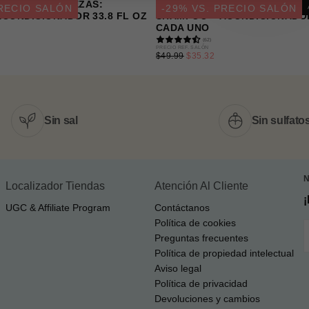
T SET DE 2 PIEZAS:
GREEN FOREST SET DE 2 PIE
PRECIO SALÓN
-
29
% VS. PRECIO SALÓN
CONDICIONADOR 33.8 FL OZ
SHAMPOO + ACONDICIONADOR
R
CADA UNO
(62)
PRECIO
PRECIO REF. SALÓN
PRECIO
$49.99
$35.32
REGULAR
MÍNIMO
Sin sal
Sin sulfato
Localizador Tiendas
Atención Al Cliente
UGC & Affiliate Program
Contáctanos
Política de cookies
E
Preguntas frecuentes
Política de propiedad intelectual
Aviso legal
Política de privacidad
Devoluciones y cambios