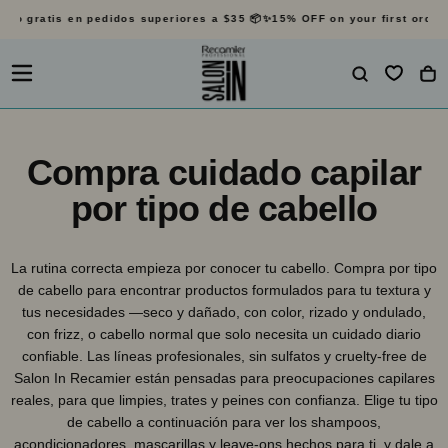
o gratis en pedidos superiores a $35 📦✨
15% OFF on your first order
Env
SALTAR
AL
CONTENIDO
Compra cuidado capilar
por tipo de cabello
La rutina correcta empieza por conocer tu cabello. Compra por tipo
de cabello para encontrar productos formulados para tu textura y
tus necesidades —seco y dañado, con color, rizado y ondulado,
con frizz, o cabello normal que solo necesita un cuidado diario
confiable. Las líneas profesionales, sin sulfatos y cruelty-free de
Salon In Recamier están pensadas para preocupaciones capilares
reales, para que limpies, trates y peines con confianza. Elige tu tipo
de cabello a continuación para ver los shampoos,
acondicionadores, mascarillas y leave-ons hechos para ti, y dale a