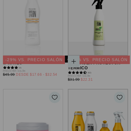
ACONDICIONADOR CURLS
VEGAN KERATIN &
-
29
% VS. PRECIO SALÓN
AGOTADO
-
30
% VS. PRECIO SALÓN
& WAVES
COLLAGEN PROTECTOR
AGREGAR
TÉRMICO
(4)
AL
PRECIO
PRECIO REF. SALÓN
CARRITO
(82)
PRECIO
PRECIO
$45.99
DESDE
$17.66
-
$32.54
REGULAR
PRECIO
PRECIO REF. SALÓN
MÍNIMO
MÁXIMO
PRECIO
$31.99
$22.31
REGULAR
MÍNIMO