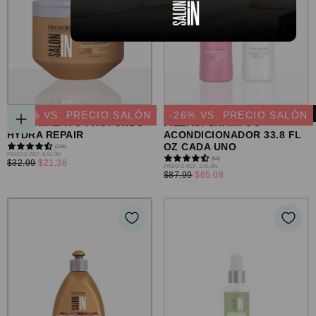
MASCARILLA DE
LISS CONTROL SET 2
-
35
% VS. PRECIO SALÓN
-
26
% VS. PRECIO SALÓN
TRATAMIENTO PROFUNDO
PIEZAS: SHAMPOO +
AGREGAR
HYDRA REPAIR
ACONDICIONADOR 33.8 FL
AL
OZ CADA UNO
CARRITO
(125)
PRECIO
PRECIO REF. SALÓN
(53)
PRECIO
$32.99
$21.38
REGULAR
PRECIO
PRECIO REF. SALÓN
MÍNIMO
PRECIO
$87.99
$65.08
REGULAR
MÍNIMO