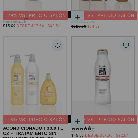
SHAMPOO HYDRA REPAIR
SET HYDRA REPAIR RITUAL
-
29
% VS. PRECIO SALÓN
AGOTADO
-
32
% VS. PRECIO SALÓN
5 PASOS
(75)
AGREGAR
PRECIO
PRECIO REF. SALÓN
PRECIO
PRECIO REF. SALÓN
AL
PRECIO
PRECIO
$45.99
DESDE
$17.66
-
$32.54
PRECIO
$125.99
$84.59
REGULAR
REGULAR
CARRITO
MÍNIMO
MÁXIMO
MÍNIMO
CURLS & WAVES SET 3
ACONDICIONADOR HYDRA
-
46
% VS. PRECIO SALÓN
AGOTADO
-
29
% VS. PRECIO SALÓN
PIEZAS: SHAMPOO +
REPAIR
ELEGIR
ACONDICIONADOR 33.8 FL
(75)
OPCIONES
PRECIO
PRECIO REF. SALÓN
OZ + TRATAMIENTO SIN
PRECIO
PRECIO
$45.99
DESDE
$17.66
-
$32.54
REGULAR