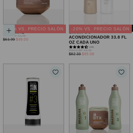
TRATAMIENTO BTX
SET HYDRA REPAIR:
-
23
% VS. PRECIO SALÓN
-
20
% VS. PRECIO SALÓN
RENEWAL
SHAMPOO +
AGREGAR
PRECIO
PRECIO REF. SALÓN
ACONDICIONADOR 33.8 FL
AL
PRECIO
$63.99
$49.00
REGULAR
OZ CADA UNO
CARRITO
MÍNIMO
(198)
PRECIO
PRECIO REF. SALÓN
PRECIO
$82.33
$65.08
REGULAR
MÍNIMO