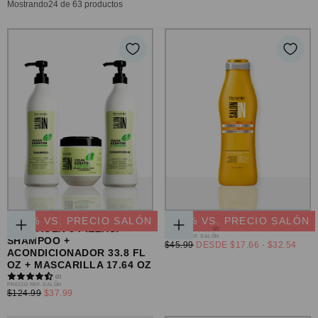
Mostrando
24
de 63 productos
SET VEGAN KERATIN &
SHAMPOO CURLS & WAVES
-
69
% VS. PRECIO SALÓN
-
29
% VS. PRECIO SALÓN
COLLAGEN 3 PIEZAS:
(2)
AGREGAR
ELEGIR
PRECIO
PRECIO REF. SALÓN
SHAMPOO +
AL
OPCIONES
PRECIO
PRECIO
$45.99
DESDE
$17.66
-
$32.54
REGULAR
ACONDICIONADOR 33.8 FL
CARRITO
MÍNIMO
MÁXIMO
OZ + MASCARILLA 17.64 OZ
(2)
PRECIO
PRECIO REF. SALÓN
PRECIO
$124.99
$37.99
REGULAR
MÍNIMO