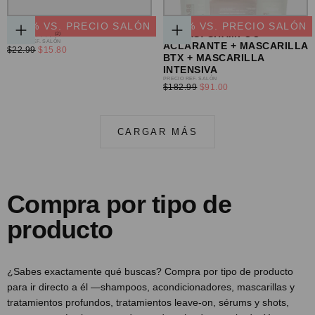
GEL FINISHING MEGA HOLD
BRAZILISS SET DE 3
-
31
% VS. PRECIO SALÓN
-
50
% VS. PRECIO SALÓN
PIEZAS: SHAMPOO
(2)
AGREGAR
AGREGAR
PRECIO
PRECIO REF. SALÓN
ACLARANTE + MASCARILLA
AL
AL
PRECIO
$22.99
$15.80
REGULAR
BTX + MASCARILLA
CARRITO
CARRITO
MÍNIMO
INTENSIVA
PRECIO
PRECIO REF. SALÓN
PRECIO
$182.99
$91.00
REGULAR
MÍNIMO
CARGAR MÁS
Compra por tipo de
producto
¿Sabes exactamente qué buscas? Compra por tipo de producto
para ir directo a él —shampoos, acondicionadores, mascarillas y
tratamientos profundos, tratamientos leave-on, sérums y shots,