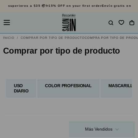
s superiores a $35 📦✨
15% OFF on your first order
Envío gratis en pedid
SALTAR
AL
CONTENIDO
INICIO
/
COMPRAR POR TIPO DE PRODUCTO
COMPRA POR TIPO DE PRODU
Comprar por tipo de producto
USO
COLOR PROFESIONAL
MASCARILLAS
DIARIO
Más Vendidos