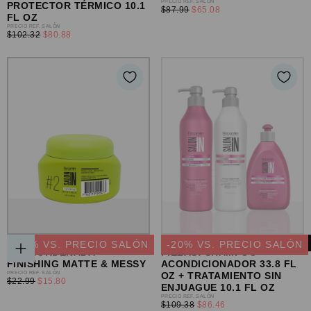
PRECIO
PRECIO REF. SALÓN
PROTECTOR TÉRMICO 10.1
PRECIO
$87.99
$65.08
REGULAR
FL OZ
MÍNIMO
PRECIO
PRECIO REF. SALÓN
PRECIO
$102.32
$80.88
REGULAR
MÍNIMO
PASTA DE ACABADO MATE
SET LISS CONTROL 3
-
31
% VS. PRECIO SALÓN
-
20
% VS. PRECIO SALÓN
Y DESORDENADA
PIEZAS: SHAMPOO +
AGREGAR
FINISHING MATTE & MESSY
ACONDICIONADOR 33.8 FL
AL
PRECIO
PRECIO REF. SALÓN
OZ + TRATAMIENTO SIN
CARRITO
PRECIO
$22.99
$15.80
REGULAR
ENJUAGUE 10.1 FL OZ
MÍNIMO
PRECIO
PRECIO REF. SALÓN
PRECIO
$109.38
$86.46
REGULAR