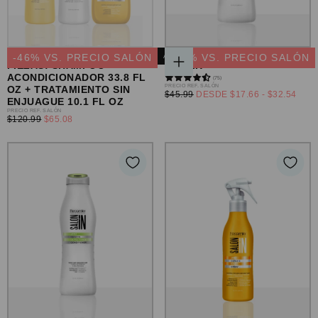
CURLS & WAVES SET 3
ACONDICIONADOR HYDRA
-
46
% VS. PRECIO SALÓN
AGOTADO
-
29
% VS. PRECIO SALÓN
PIEZAS: SHAMPOO +
REPAIR
ELEGIR
ACONDICIONADOR 33.8 FL
(75)
OPCIONES
PRECIO
PRECIO REF. SALÓN
OZ + TRATAMIENTO SIN
PRECIO
PRECIO
$45.99
DESDE
$17.66
-
$32.54
REGULAR
ENJUAGUE 10.1 FL OZ
MÍNIMO
MÁXIMO
PRECIO
PRECIO REF. SALÓN
PRECIO
$120.99
$65.08
REGULAR
MÍNIMO