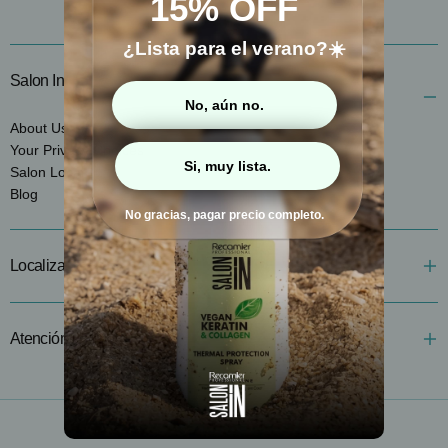
15% OFF
​¿Lista para el verano?☀️
Salon In
No, aún no.
About Us
Your Privacy Choices
Si, muy lista.
Salon Locator
Blog
No gracias, pagar precio completo.
Localizador tiendas
Atención al cliente