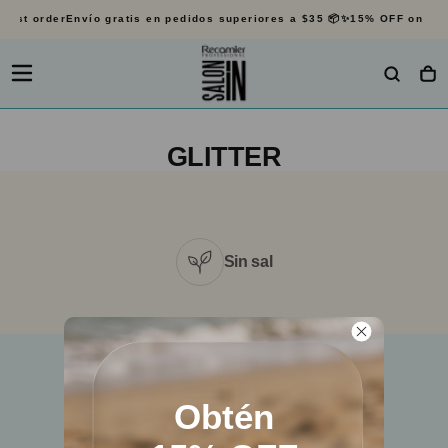
irst order
Envío gratis en pedidos superiores a $35 📦✨
15% OFF on your 
SALTAR
AL
CONTENIDO
Color elegante, acabado r
GLITTER
Donde el b
Sin sal
Obtén